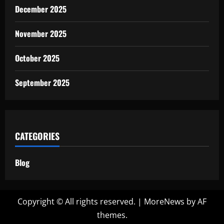
December 2025
November 2025
October 2025
September 2025
CATEGORIES
Blog
Copyright © All rights reserved.
|
MoreNews
by AF
themes.