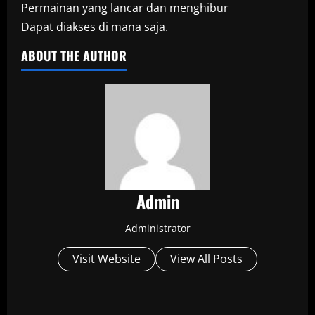
Permainan yang lancar dan menghibur
Dapat diakses di mana saja.
ABOUT THE AUTHOR
Admin
Administrator
Visit Website
View All Posts
P