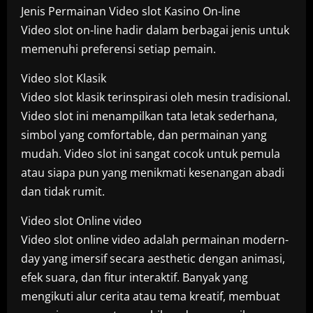
Jenis Permainan Video slot Kasino On-line
Video slot on-line hadir dalam berbagai jenis untuk
memenuhi preferensi setiap pemain.
Video slot Klasik
Video slot klasik terinspirasi oleh mesin tradisional.
Video slot ini menampilkan tata letak sederhana,
simbol yang comfortable, dan permainan yang
mudah. Video slot ini sangat cocok untuk pemula
atau siapa pun yang menikmati kesenangan abadi
dan tidak rumit.
Video slot Online video
Video slot online video adalah permainan modern-
day yang imersif secara aesthetic dengan animasi,
efek suara, dan fitur interaktif. Banyak yang
mengikuti alur cerita atau tema kreatif, membuat