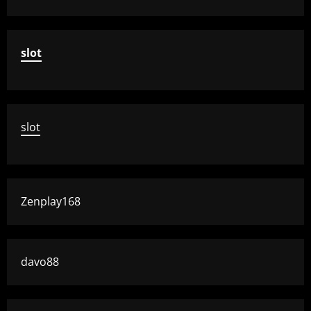
slot
slot
Zenplay168
davo88