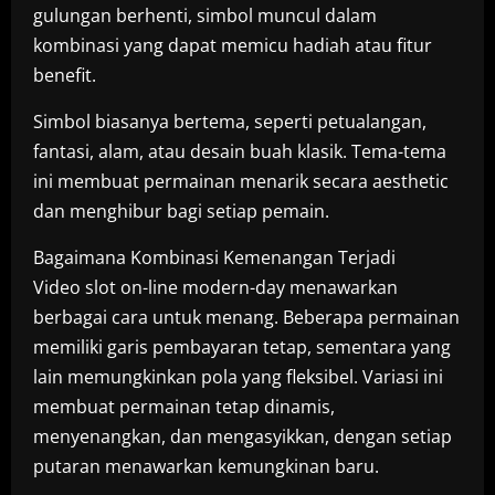
gulungan berhenti, simbol muncul dalam
kombinasi yang dapat memicu hadiah atau fitur
benefit.
Simbol biasanya bertema, seperti petualangan,
fantasi, alam, atau desain buah klasik. Tema-tema
ini membuat permainan menarik secara aesthetic
dan menghibur bagi setiap pemain.
Bagaimana Kombinasi Kemenangan Terjadi
Video slot on-line modern-day menawarkan
berbagai cara untuk menang. Beberapa permainan
memiliki garis pembayaran tetap, sementara yang
lain memungkinkan pola yang fleksibel. Variasi ini
membuat permainan tetap dinamis,
menyenangkan, dan mengasyikkan, dengan setiap
putaran menawarkan kemungkinan baru.