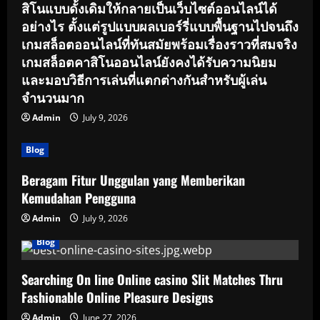
สิโนแบบดั้งเดิมให้กลายเป็นเว็บไซต์ออนไลน์ได้
อย่างไร ตั้งแต่รูปแบบผลเบอร์รี่แบบพื้นฐานไปจนถึง
เกมสล็อตออนไลน์ที่ทันสมัยพร้อมเรื่องราวที่สมจริง
เกมสล็อตคาสิโนออนไลน์ยังคงได้รับความนิยม
และมอบวิธีการเล่นที่แตกต่างกันสำหรับผู้เล่น
จำนวนมาก
Admin
July 9, 2026
Blog
Beragam Fitur Unggulan yang Memberikan
Kemudahan Pengguna
Admin
July 9, 2026
Blog
Searching On line Online casino Slit Matches Thru
Fashionable Online Pleasure Designs
Admin
June 27, 2026