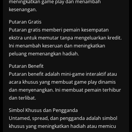
meningkatkan game play dan menambah
kesenangan.
Putaran Gratis
Putaran gratis memberi pemain kesempatan
ekstra untuk memutar tanpa mengeluarkan kredit.
Ini menambah keseruan dan meningkatkan
peluang memenangkan hadiah.
Putaran Benefit
Putaran benefit adalah mini-game interaktif atau
acara khusus yang membuat game play dinamis
dan menyenangkan. Ini membuat pemain terhibur
dan terlibat.
Simbol Khusus dan Pengganda
Untamed, spread, dan pengganda adalah simbol
khusus yang meningkatkan hadiah atau memicu