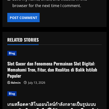
browser for the next time I comment.
RELATED STORIES
Blog
Slot Gacor dan Fenomena Permainan Slot Digital:
Memahami Tren, Fitur, dan Realitas di Balik Istilah
Populer
Admin
July 13, 2026
Blog
เกมสล็อตคาสิโนออนไลน์กำลังกลายเป็นรูปแบบ