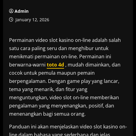
Admin
January 12, 2026
Permainan video slot kasino on-line adalah salah
satu cara paling seru dan menghibur untuk
menikmati permainan on-line. Permainan ini
berwarna-warni
toto 4d
, mudah dimainkan, dan
cocok untuk pemula maupun pemain
berpengalaman. Dengan game play yang lancar,
tema yang menarik, dan fitur yang
menguntungkan, video slot on-line memberikan
pengalaman yang menyenangkan, positif, dan
menenangkan bagi semua orang.
Panduan ini akan menjelaskan video slot kasino on-
line dalam bahasa yang sederhana dan jelas.