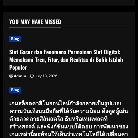
YOU MAY HAVE MISSED
Blog
Slot Gacor dan Fenomena Permainan Slot Digital:
Memahami Tren, Fitur, dan Realitas di Balik Istilah
Populer
Admin
July 13, 2026
Blog
เกมสล็อตคาสิโนออนไลน์กำลังกลายเป็นรูปแบบ
ความบันเทิงบนมือถือที่ได้รับความนิยม ดึงดูดผู้เล่น
ด้วยลวดลายสีสันสดใส ธีมหรือเทมเพลตที่
สร้างสรรค์ และฟังก์ชันแบบโต้ตอบ การพัฒนาของ
เกมเหล่านี้สะท้อนให้เห็นว่าเทคโนโลยีได้เปลี่ยนคา