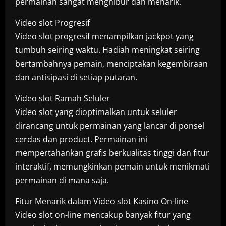
permainan sangat menghibur dan menarik.
Video slot Progresif
Video slot progresif menampilkan jackpot yang
tumbuh seiring waktu. Hadiah meningkat seiring
bertambahnya pemain, menciptakan kegembiraan
dan antisipasi di setiap putaran.
Video slot Ramah Seluler
Video slot yang dioptimalkan untuk seluler
dirancang untuk permainan yang lancar di ponsel
cerdas dan product. Permainan ini
mempertahankan grafis berkualitas tinggi dan fitur
interaktif, memungkinkan pemain untuk menikmati
permainan di mana saja.
Fitur Menarik dalam Video slot Kasino On-line
Video slot on-line mencakup banyak fitur yang