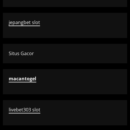
jepangbet slot
Situs Gacor
macantogel
livebet303 slot