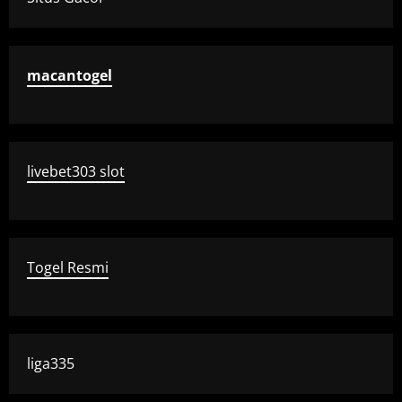
macantogel
livebet303 slot
Togel Resmi
liga335