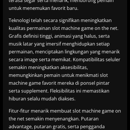
terasa segar serta menarik, mendorong pemain
untuk menemukan favorit baru.
Teknologi telah secara signifikan meningkatkan
kualitas permainan slot machine game on the net.
Grafis definisi tinggi, animasi yang halus, serta
musik latar yang imersif menghidupkan setiap
permainan, menciptakan lingkungan yang menarik
secara image serta memikat. Kompatibilitas seluler
semakin meningkatkan aksesibilitas,
memungkinkan pemain untuk menikmati slot
machine game favorit mereka di ponsel pintar
serta supplement. Fleksibilitas ini memastikan
hiburan selalu mudah diakses.
Fitur-fitur menarik membuat slot machine game on
the net semakin menyenangkan. Putaran
advantage, putaran gratis, serta pengganda