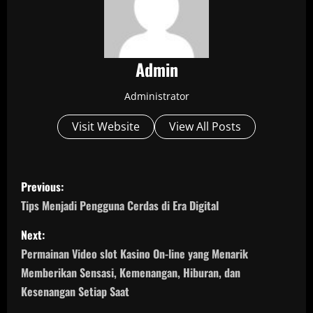
Admin
Administrator
Visit Website
View All Posts
P
Previous:
o
Tips Menjadi Pengguna Cerdas di Era Digital
s
Next:
Permainan Video slot Kasino On-line yang Menarik
t
Memberikan Sensasi, Kemenangan, Hiburan, dan
n
Kesenangan Setiap Saat