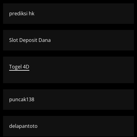
prediksi hk
Slot Deposit Dana
Togel 4D
puncak138
delapantoto