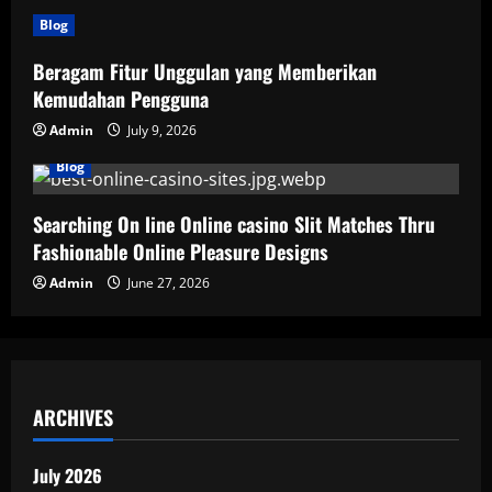
Blog
Beragam Fitur Unggulan yang Memberikan
Kemudahan Pengguna
Admin
July 9, 2026
Blog
Searching On line Online casino Slit Matches Thru
Fashionable Online Pleasure Designs
Admin
June 27, 2026
ARCHIVES
July 2026