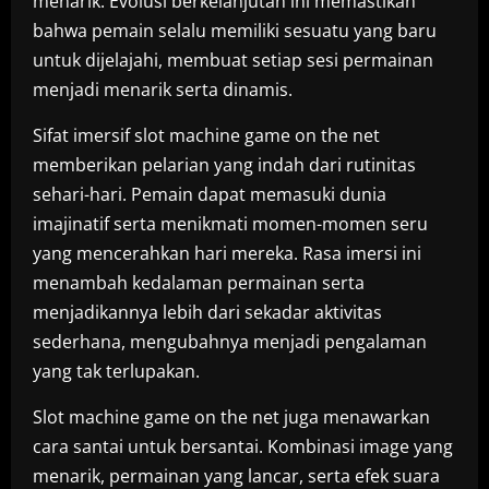
menarik. Evolusi berkelanjutan ini memastikan
bahwa pemain selalu memiliki sesuatu yang baru
untuk dijelajahi, membuat setiap sesi permainan
menjadi menarik serta dinamis.
Sifat imersif slot machine game on the net
memberikan pelarian yang indah dari rutinitas
sehari-hari. Pemain dapat memasuki dunia
imajinatif serta menikmati momen-momen seru
yang mencerahkan hari mereka. Rasa imersi ini
menambah kedalaman permainan serta
menjadikannya lebih dari sekadar aktivitas
sederhana, mengubahnya menjadi pengalaman
yang tak terlupakan.
Slot machine game on the net juga menawarkan
cara santai untuk bersantai. Kombinasi image yang
menarik, permainan yang lancar, serta efek suara