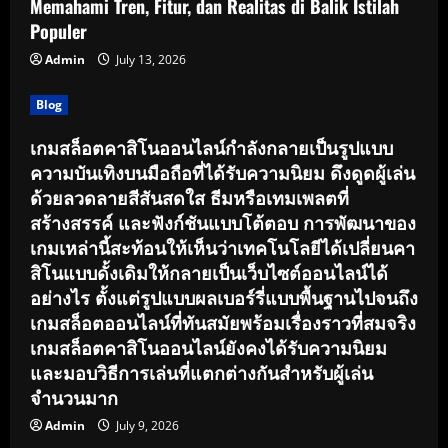
Memahami Tren, Fitur, dan Realitas di Balik Istilah
Populer
Admin
July 13, 2026
Blog
เกมสล็อตคาสิโนออนไลน์กำลังกลายเป็นรูปแบบ
ความบันเทิงบนมือถือที่ได้รับความนิยม ดึงดูดผู้เล่น
ด้วยลวดลายสีสันสดใส ธีมหรือเทมเพลตที่
สร้างสรรค์ และฟังก์ชันแบบโต้ตอบ การพัฒนาของ
เกมเหล่านี้สะท้อนให้เห็นว่าเทคโนโลยีได้เปลี่ยนคา
สิโนแบบดั้งเดิมให้กลายเป็นเว็บไซต์ออนไลน์ได้
อย่างไร ตั้งแต่รูปแบบผลเบอร์รี่แบบพื้นฐานไปจนถึง
เกมสล็อตออนไลน์ที่ทันสมัยพร้อมเรื่องราวที่สมจริง
เกมสล็อตคาสิโนออนไลน์ยังคงได้รับความนิยม
และมอบวิธีการเล่นที่แตกต่างกันสำหรับผู้เล่น
จำนวนมาก
Admin
July 9, 2026