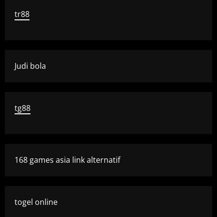
tr88
Judi bola
tg88
168 games asia link alternatif
togel online