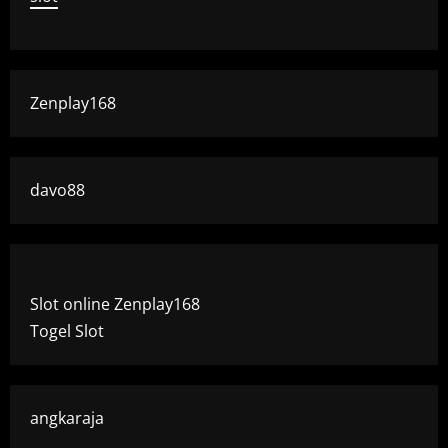
Zenplay168
davo88
Slot online Zenplay168
Togel Slot
angkaraja