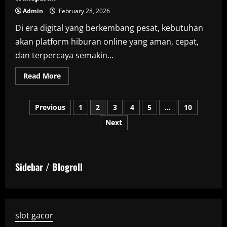
Entire
world
Admin
February 28, 2026
involving
On-
Di era digital yang berkembang pesat, kebutuhan
line
Internet
akan platform hiburan online yang aman, cepat,
casino
Slot
dan terpercaya semakin...
machine
games
Read
Read More
more
about
Platform
Posts
Digital
Previous
1
2
3
4
5
…
10
dengan
Layanan
Next
pagination
Aman
dan
Transparan
Sidebar / Blogroll
slot gacor