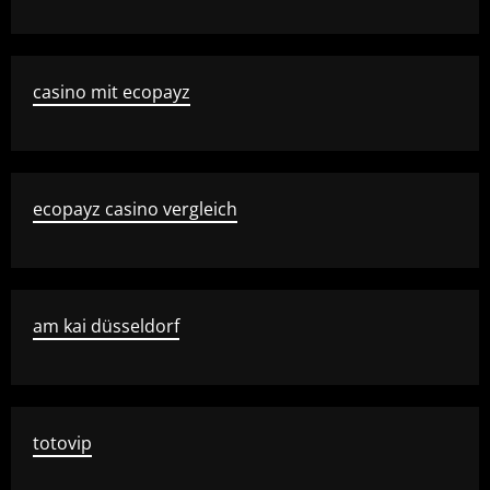
casino mit ecopayz
ecopayz casino vergleich
am kai düsseldorf
totovip