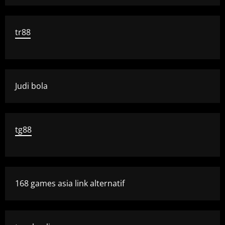
tr88
Judi bola
tg88
168 games asia link alternatif