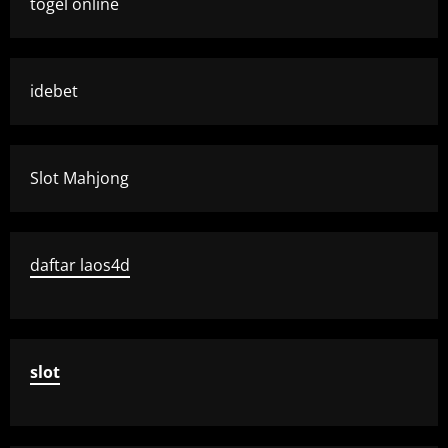
togel online
idebet
Slot Mahjong
daftar laos4d
slot