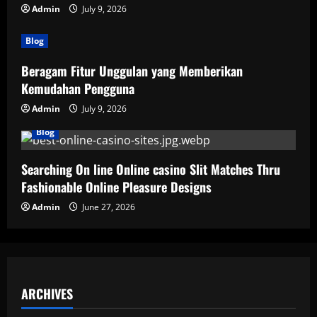
Admin
July 9, 2026
Blog
Beragam Fitur Unggulan yang Memberikan
Kemudahan Pengguna
Admin
July 9, 2026
Blog
Searching On line Online casino Slit Matches Thru
Fashionable Online Pleasure Designs
Admin
June 27, 2026
ARCHIVES