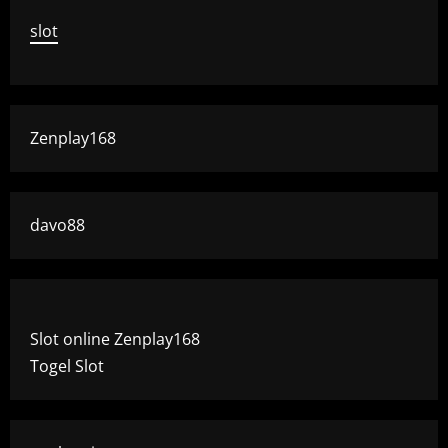
slot
Zenplay168
davo88
Slot online Zenplay168
Togel Slot