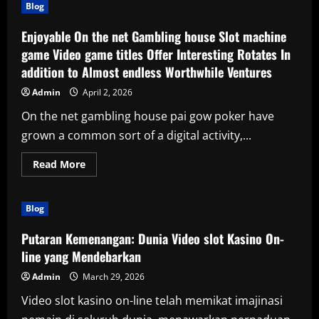
Mudah
Blog
Mengoptimalkan
Kehadiran
Online
Enjoyable On the net Gambling house Slot machine
Secara
Maksimal
game Video game titles Offer Interesting Rotates In
addition to Almost endless Worthwhile Ventures
Admin
April 2, 2026
On the net gambling house pai gow poker have
grown a common sort of a digital activity,...
Read
Read More
more
about
Enjoyable
On
Blog
the
net
Gambling
Putaran Kemenangan: Dunia Video slot Kasino On-
house
Slot
line yang Mendebarkan
machine
game
Admin
March 29, 2026
Video
game
Video slot kasino on-line telah memikat imajinasi
titles
Offer